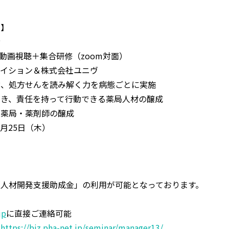
ク
】
者
）動画視聴＋集合研修（zoom対面）
イション＆株式会社ユニヴ
討、処方せんを読み解く力を病態ごとに実施
づき、責任を持って行動できる薬局人材の醸成
局・薬剤師の醸成
6月25日（木）
人材開発支援助成金」の利用が可能となっております。
jp
に直接ご連絡可能
能
https://biz.pha-net.jp/seminar/manager13/