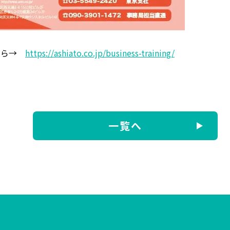
ちら→
https://ashiato.co.jp/business-training/
一覧へ