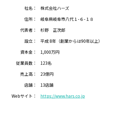
社名：
株式会社ハーズ
住所：
岐阜県岐阜市八代１-６-１８
代表者：
杉野 正次郎
設立：
平成 8年（創業からは90年以上）
資本金：
1,000万円
従業員数：
123名
売上高：
23億円
店舗：
13店舗
Webサイト：
https://www.hars.co.jp