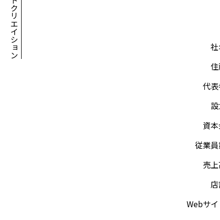
株式会社アシアトクリエイション
社
住
代表
設
資本
従業員
売上
店
Webサ