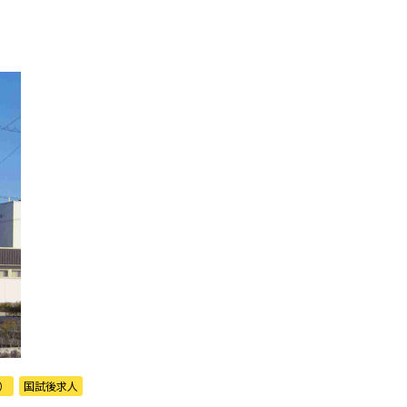
）
国試後求人