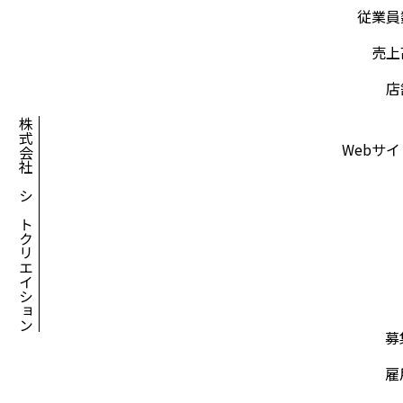
従業員
売上
店
株式会社アシアトクリエイション
Webサ
募
雇