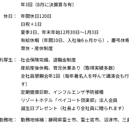
年3回（8月に決算賞与有）
休日：
年間休日120日
日祝＋1日
夏季3日、年末年始12月30日～1月3日
有給休暇（年間10日、入社後6ヵ月から）、慶弔休
育休・産休制度
利厚生：
社会保険完備、退職金制度
産前産後休暇、育児休業あり（取得実績多数）
全社員懇親会年1回（毎年著名人を呼んで講演会も
す）
定期健康診断、インフルエンザ予防接種
リゾートホテル「ベイコート倶楽部」法人会員
誕生日プレゼント（社長より全社員に贈られます）
勤務地：
勤務地候補：静岡県富士市、富士宮市、沼津市、三