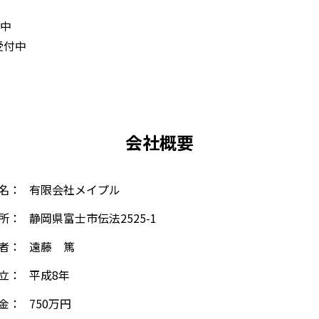
付中
受付中
会社概要
名：
有限会社メイプル
所：
静岡県富士市伝法2525-1
者：
遠藤 篤
立：
平成8年
金：
750万円