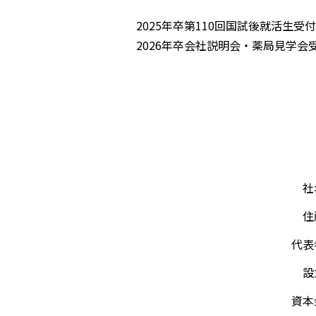
2025年卒第110回国試後就活生受
2026年卒会社説明会・薬局見学会
社
住
代表
設
資本