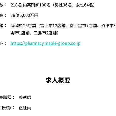
数：
218名 内薬剤師100名（男性36名、女性64名）
高：
38億5,000万円
舗：
静岡県25店舗（富士市12店舗、富士宮市7店舗、沼津市
野市1店舗、三島市2店舗）
イト：
https://pharmacy.maple-group.co.jp
求人概要
集職種：
薬剤師
用形態：
正社員