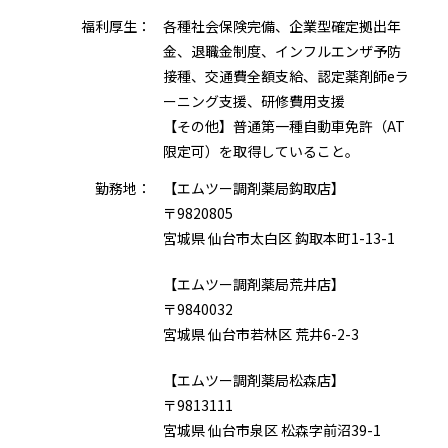
福利厚生：
各種社会保険完備、企業型確定拠出年
金、退職金制度、インフルエンザ予防
接種、交通費全額支給、認定薬剤師eラ
ーニング支援、研修費用支援
【その他】普通第一種自動車免許（AT
限定可）を取得していること。
勤務地：
【エムツー調剤薬局鈎取店】
〒9820805
宮城県 仙台市太白区 鈎取本町1-13-1
【エムツー調剤薬局荒井店】
〒9840032
宮城県 仙台市若林区 荒井6-2-3
【エムツー調剤薬局松森店】
〒9813111
宮城県 仙台市泉区 松森字前沼39-1