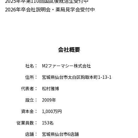
2025年卒第110回国試後就活生受付中
2026年卒会社説明会・薬局見学会受付中
会社概要
社名：
M2ファーマシー株式会社
住所：
宮城県仙台市太白区鈎取本町1-13-1
代表者：
松村雅博
設立：
2009年
資本金：
1,000万円
従業員数：
153名
店舗：
宮城県仙台市6店舗